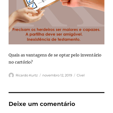
Quais as vantagens de se optar pelo inventário
no cartório?
Autor
Publicado
Categorias
Ricardo Kurtz
novembro 12, 2019
Cível
em
Deixe um comentário