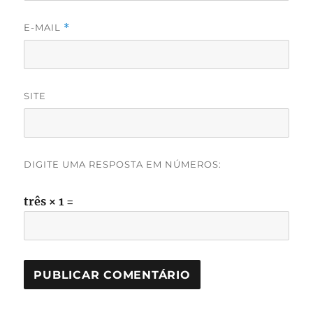
E-MAIL
*
SITE
DIGITE UMA RESPOSTA EM NÚMEROS:
três × 1 =