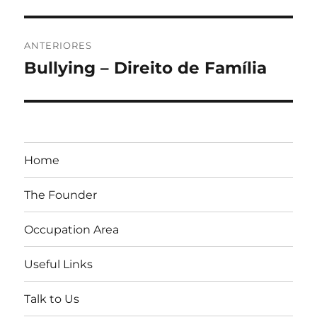
Navegação
ANTERIORES
de
Bullying – Direito de Família
Post
anterior:
Post
Home
The Founder
Occupation Area
Useful Links
Talk to Us