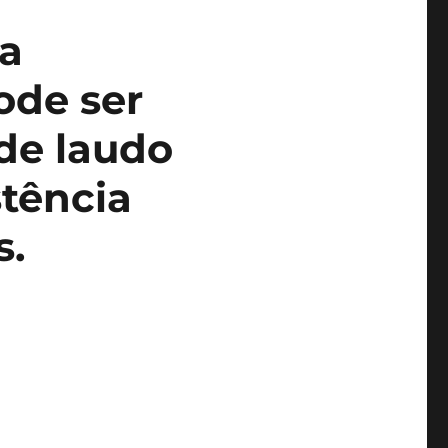
a
ode ser
de laudo
stência
s.