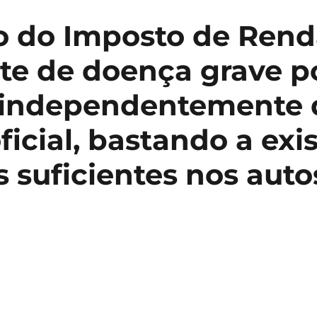
es
o do Imposto de Rend
te de doença grave p
onal,
 independentemente 
rio
oficial, bastando a exi
 suficientes nos auto
inado,
o
es