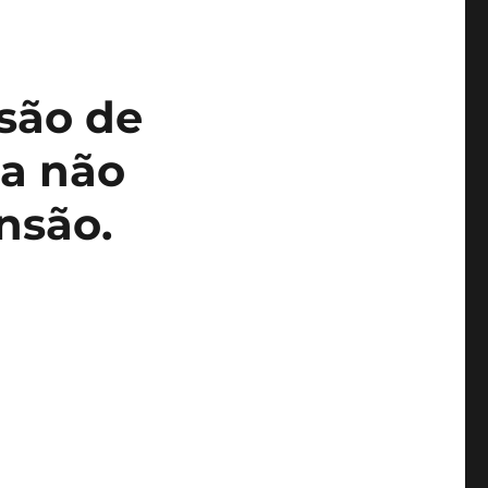
são de
ia não
nsão.