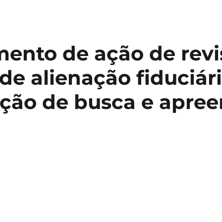
ecimento
idade
er
mento de ação de revi
o
o
de alienação fiduciár
o
ação de busca e apree
idade
o
cteriza
lizando