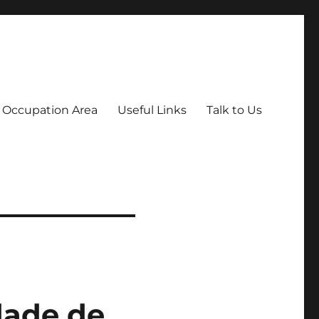
Occupation Area
Useful Links
Talk to Us
dade de