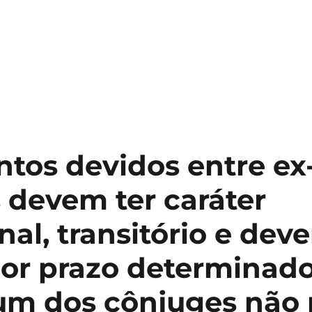
uição
ntos devidos entre ex
tante
 devem ter caráter
a
al, transitório e dev
tica
por prazo determinado
a
lecida
m dos cônjuges não 