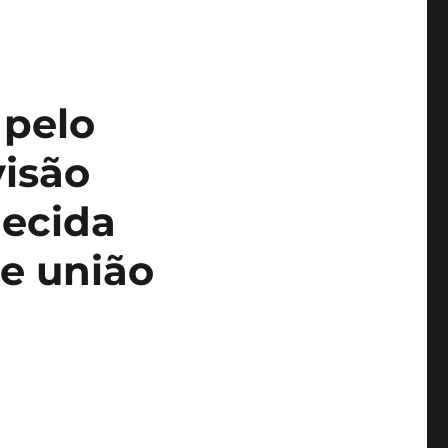
 pelo
visão
lecida
de união