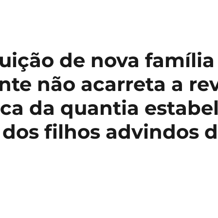
são.
mento
uição de nova família
o
nte não acarreta a re
ção
ca da quantia estabe
ria
 dos filhos advindos 
são.