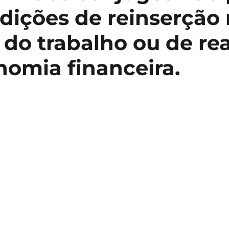
dições de reinserção
os
do trabalho ou de rea
nomia financeira.
r.
tos
s