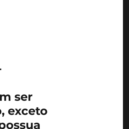
-
em ser
, exceto
possua